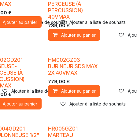
VMAX
PERCEUSE (À
PERCUSSION)
,00
€
40VMAX
Ajouter au panier
Ajouter à la liste de souhaits
Ajouter à la liste de souhaits
739,00
€
Ajouter au panier
Ajou
02GD201
HM002GZ03
SEUSE-
BURINEUR SDS MAX
CEUSE (À
2X 40VMAX
CUSSION)
779,00
€
VMAX
Ajouter à la liste de souhaits
Ajouter au panier
Ajou
,00
€
Ajouter au panier
Ajouter à la liste de souhaits
004GD201
HR005GZ01
LONNEUSE 1/2"
MARTEAU