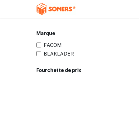
Se rendre au contenu
Accueil
Boutique
C
Marque
FACOM
BLAKLADER
Fourchette de prix