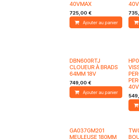
40VMAX
40
725,00
€
735
Ajouter au panier
DBN600RTJ
HP0
CLOUEUR À BRADS
VIS
64MM 18V
PER
PER
749,00
€
40
Ajouter au panier
549
GA037GM201
TW
MEULEUSE 180MM
BOU