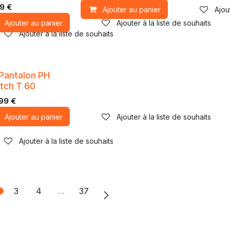
59
€
Ajouter au panier
Ajou
Ajouter au panier
Ajouter à la liste de souhaits
Ajouter à la liste de souhaits
Pantalon PH
etch T 60
,99
€
Ajouter au panier
Ajouter à la liste de souhaits
Ajouter à la liste de souhaits
3
4
…
37