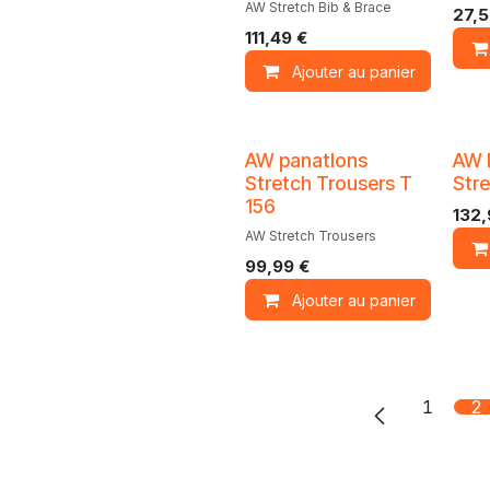
AW Stretch Bib & Brace
27,
111,49
€
Ajouter au panier
AW panatlons
AW 
Stretch Trousers T
Str
156
132
AW Stretch Trousers
99,99
€
Ajouter au panier
1
2