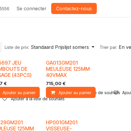
Se connecter
Contactez-nous
-5556
Standaard Prijslijst somers
En ve
Liste de prix:
Trier par:
5697 JEU
GA013GM201
MBOUTS DE
MEULEUSE 125MM
SAGE (43PCS)
40VMAX
27
€
715,00
€
Ajouter au panier
Ajouter au panier
Ajouter à la liste de souhaits
Ajou
Ajouter à la liste de souhaits
29GM201
HP001GM201
LEUSE 125MM
VISSEUSE-