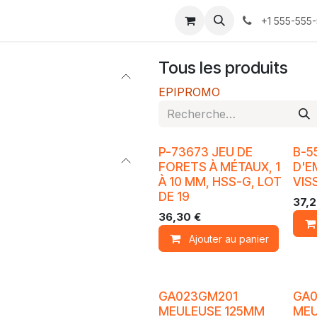
ontactez-nous
+1 555-555
Tous les produits
EPI
PROMO
P-73673 JEU DE
B-5
FORETS À MÉTAUX, 1
D'E
À 10 MM, HSS-G, LOT
VIS
DE 19
37,
36,30
€
Ajouter au panier
GA023GM201
GA0
MEULEUSE 125MM
MEU