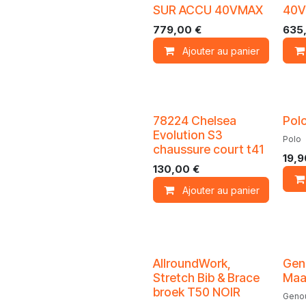
SUR ACCU 40VMAX
40
779,00
€
635
Ajouter au panier
Promo
78224 Chelsea
Polo
Evolution S3
Polo
chaussure court t41
19,9
130,00
€
Ajouter au panier
AllroundWork,
Gen
Stretch Bib & Brace
Maa
broek T50 NOIR
Genou