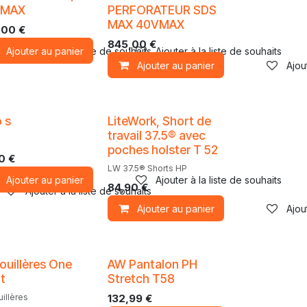
VMAX
PERFORATEUR SDS
MAX 40VMAX
,00
€
845,00
€
Ajouter au panier
Ajouter à la liste de souhaits
Ajouter à la liste de souhaits
Ajouter au panier
Ajou
 s
LiteWork, Short de
travail 37.5® avec
poches holster T 52
0
€
LW 37.5® Shorts HP
Ajouter au panier
Ajouter à la liste de souhaits
84,90
€
Ajouter à la liste de souhaits
Ajouter au panier
Ajou
ouillères One
AW Pantalon PH
t
Stretch T58
illères
132,99
€