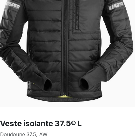
Veste isolante 37.5® L
Doudoune 37.5, AW