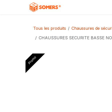
Se rendre au contenu
Accueil
Boutique
C
Tous les produits
Chaussures de sécuri
CHAUSSURES SECURITE BASSE NOI
Promo