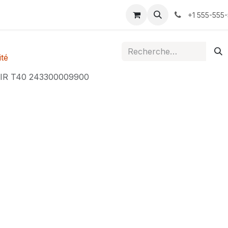
ontactez-nous
+1 555-555
té
R T40 243300009900