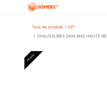
Se rendre au contenu
Accueil
Boutique
C
Tous les produits
EPI
CHAUSSURES 2434 M42 HAUTE R
Promo