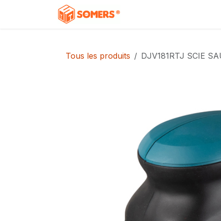
Se rendre au contenu
Accueil
Boutique
C
Tous les produits
DJV181RTJ SCIE S