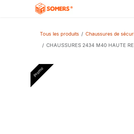
Se rendre au contenu
Accueil
Boutique
C
Tous les produits
Chaussures de sécuri
CHAUSSURES 2434 M40 HAUTE R
Promo