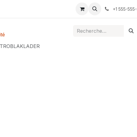
ontactez-nous
+1 555-555
té
ETROBLAKLADER