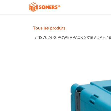
Se rendre au contenu
Accueil
Boutique
C
Tous les produits
197624-2 POWERPACK 2X18V 5AH 1