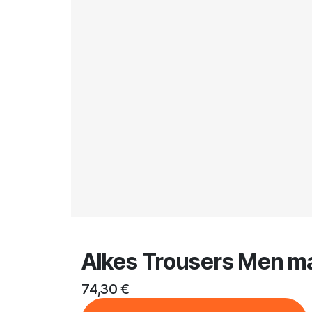
Alkes Trousers Men ma
74,30
€