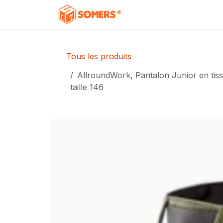
Se rendre au contenu
Accueil
Boutique
C
Tous les produits
AllroundWork, Pantalon Junior en tissu
taille 146