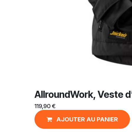
AllroundWork, Veste d’h
119,90
€
AJOUTER AU PANIER