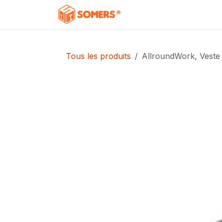
Se rendre au contenu
Accueil
Boutique
C
Tous les produits
AllroundWork, Veste d