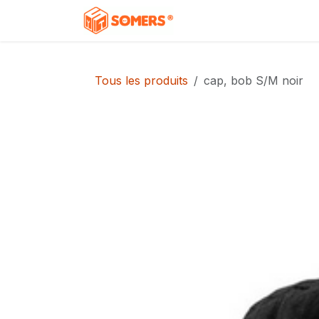
Se rendre au contenu
Accueil
Boutique
C
Tous les produits
cap, bob S/M noir