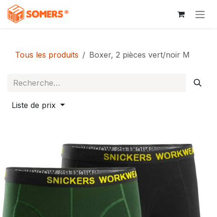
Se rendre au contenu
Tous les produits
Boxer, 2 pièces vert/noir M
Liste de prix