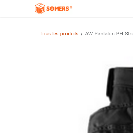
Se rendre au contenu
Accueil
Boutique
C
Tous les produits
AW Pantalon PH Str