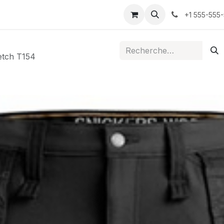
ontactez-nous
+1 555-555
etch T154