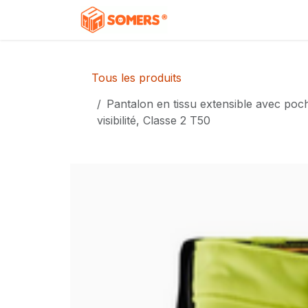
Se rendre au contenu
Accueil
Boutique
C
Tous les produits
Pantalon en tissu extensible avec poch
visibilité, Classe 2 T50