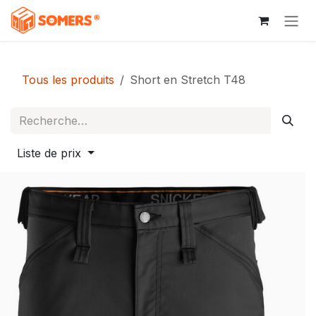
Se rendre au contenu
Tous les produits
Short en Stretch T48
Liste de prix