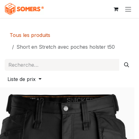
Se rendre au contenu
Tous les produits
Short en Stretch avec poches holster t50
Liste de prix