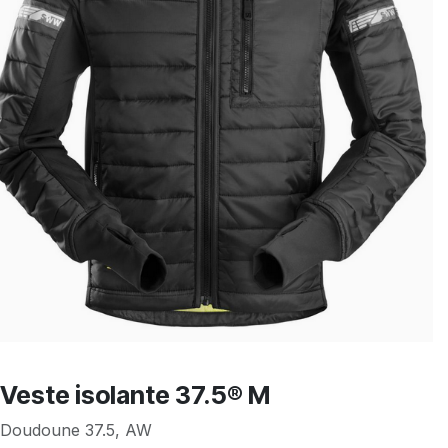
Veste isolante 37.5® M
Doudoune 37.5, AW