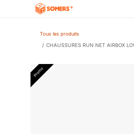
Se rendre au contenu
Accueil
Boutique
C
Tous les produits
CHAUSSURES RUN NET AIRBOX LO
Promo