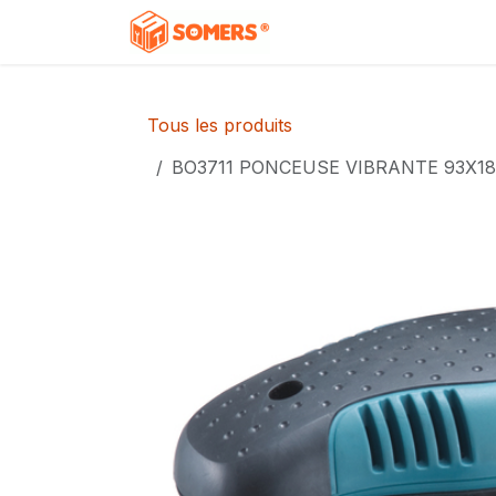
Se rendre au contenu
Accueil
Boutique
C
Tous les produits
BO3711 PONCEUSE VIBRANTE 93X1