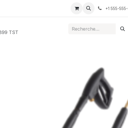
ontactez-nous
+1 555-555
899 TST