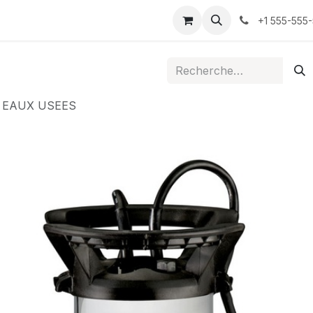
ontactez-nous
+1 555-555
 EAUX USEES