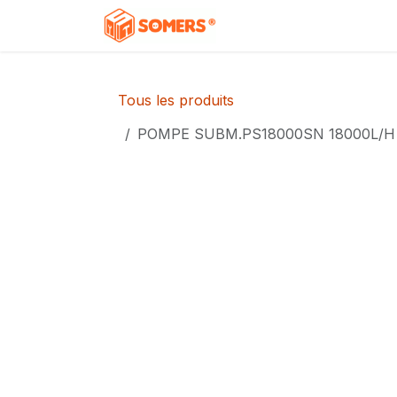
Se rendre au contenu
Accueil
Boutique
C
Tous les produits
POMPE SUBM.PS18000SN 18000L/H