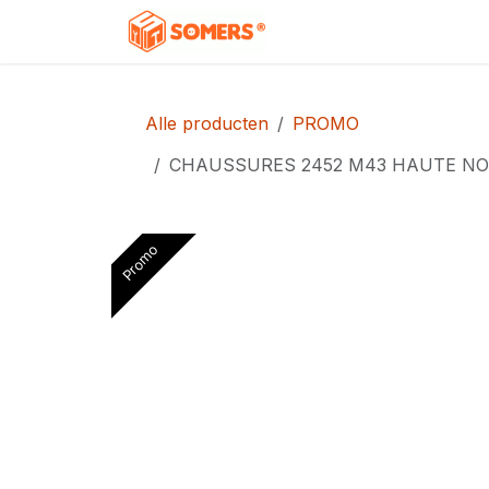
Overslaan naar inhoud
Home
Shop
Contac
Alle producten
PROMO
CHAUSSURES 2452 M43 HAUTE NO
Promo