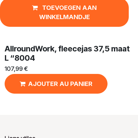
TOEVOEGEN AAN
WINKELMANDJE
AllroundWork, fleecejas 37,5 maat
L “8004
107,99
€
AJOUTER AU PANIER