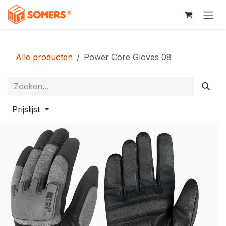
Overslaan naar inhoud
Alle producten
Power Core Gloves 08
Prijslijst