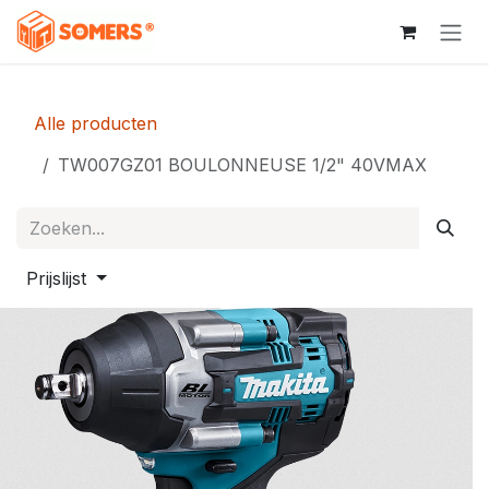
Overslaan naar inhoud
Alle producten
TW007GZ01 BOULONNEUSE 1/2" 40VMAX
Prijslijst