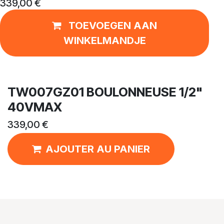
339,00
€
TOEVOEGEN AAN
WINKELMANDJE
TW007GZ01 BOULONNEUSE 1/2"
40VMAX
339,00
€
AJOUTER AU PANIER