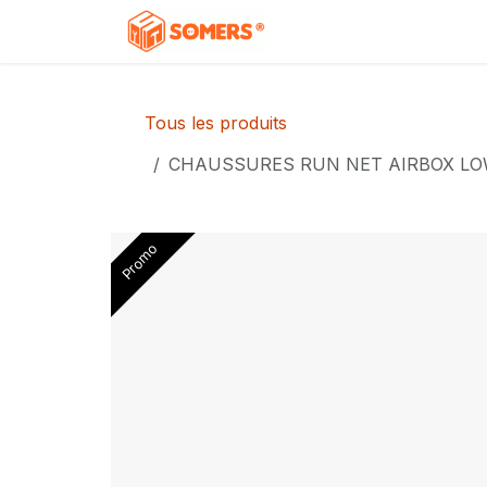
Se rendre au contenu
Accueil
Boutique
C
Tous les produits
CHAUSSURES RUN NET AIRBOX LO
Promo