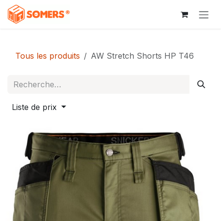
Se rendre au contenu
Tous les produits
AW Stretch Shorts HP T46
Liste de prix