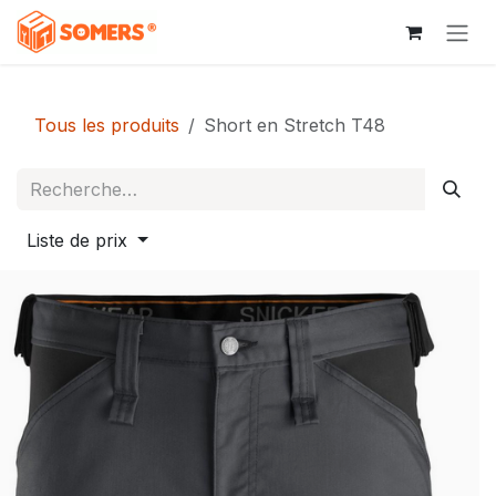
Se rendre au contenu
Tous les produits
Short en Stretch T48
Liste de prix