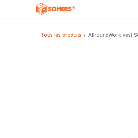
Se rendre au contenu
Accueil
Boutique
C
Tous les produits
AllroundWork vest So