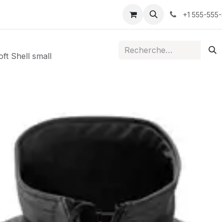
ontactez-nous
+1 555-555
ft Shell small