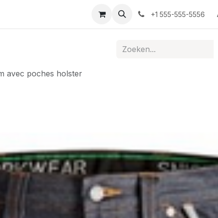
t
+1 555-555-5556
im avec poches holster