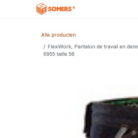
Overslaan naar inhoud
Home
Shop
Contac
Alle producten
FlexiWork, Pantalon de travail en den
6955 taille 58