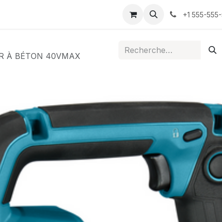
ontactez-nous
+1 555-555
R À BÉTON 40VMAX