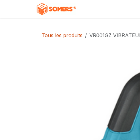
Se rendre au contenu
Accueil
Boutique
C
Tous les produits
VR001GZ VIBRATEU