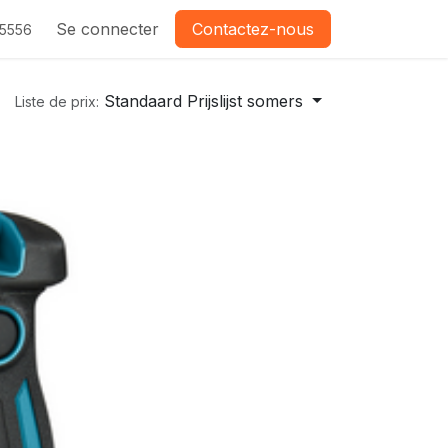
Se connecter
Contactez-nous
-5556
Standaard Prijslijst somers
Liste de prix: