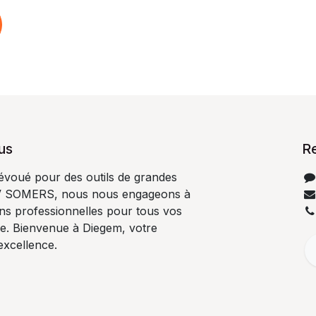
us
R
dévoué pour des outils de grandes
V SOMERS, nous nous engageons à
ons professionnelles pour tous vos
ge. Bienvenue à Diegem, votre
excellence.