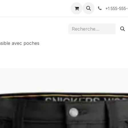
ontactez-nous
+1 555-555
nsible avec poches