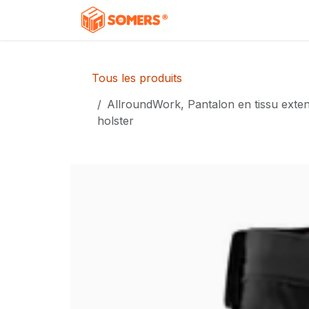
Se rendre au contenu
Accueil
Boutique
C
Tous les produits
AllroundWork, Pantalon en tissu exte
holster